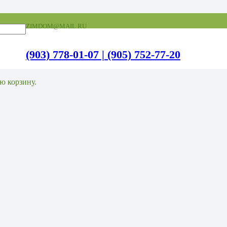
ZIMDOM@MAIL.RU
(903) 778-01-07 | (905) 752-77-20
трукций
ю корзину.