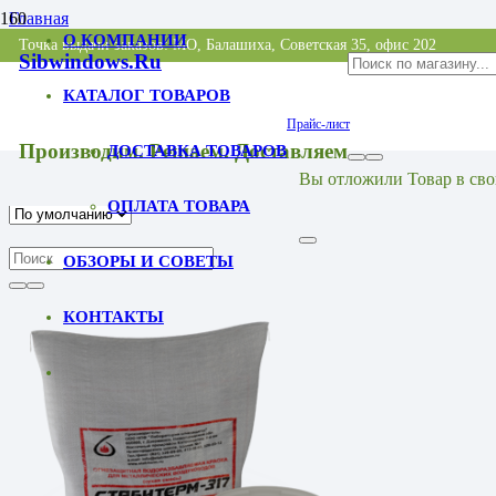
Главная
Страница магазина
О КОМПАНИИ
Точка выдачи заказов: МО, Балашиха, Советская 35, офис 202
Огнезащита металлоконструкций
Sibwindows.ru
КАТАЛОГ ТОВАРОВ
Огнезащита металлоконс
Прайс-лист
Производим. Решаем. Доставляем
ДОСТАВКА ТОВАРОВ
Вы отложили
Товар
в сво
Вернуться в список категорий
ОПЛАТА ТОВАРА
ОБЗОРЫ И СОВЕТЫ
КОНТАКТЫ