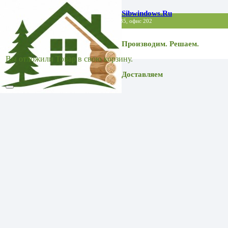
Sibwindows.ru
Точка выдачи заказов: МО, Балашиха, Советская 35, офис 202
Производим. Решаем.
Вы отложили
Товар
в свою корзину.
Доставляем