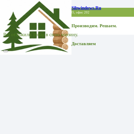
Sibwindows.ru
Точка выдачи заказов: МО, Балашиха, Советская 35, офис 202
Производим. Решаем.
Вы отложили
Товар
в свою корзину.
Доставляем