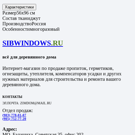
Характеристики
Размер
56х96 см
Состав ткани
джут
Производство
Россия
Особенности
многоразовый
SIBWINDOWS
.RU
всё для деревянного дома
Интернет-магазин по продаже пропиток, герметиков,
огнезащиты, утеплителя, компенсаторов усадки и других
нужных материалов для строительства и ремонта вашего
деревянного дома.
КОНТАКТЫ
ЭЛ.ПОЧТА: ZIMDOM@MAIL.RU
Отдел продаж:
(903) 778-01-07
(905) 752-77-20
Адрес:
МО, Балашиха, Советская 35, офис 202