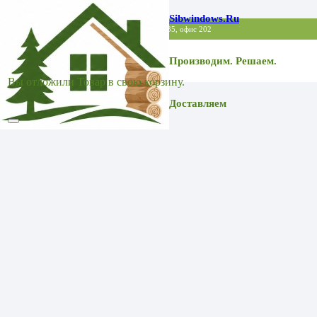
Sibwindows.ru
Точка выдачи заказов: МО, Балашиха, Советская 35, офис 202
Производим. Решаем.
Вы отложили
Товар
в свою корзину.
Доставляем