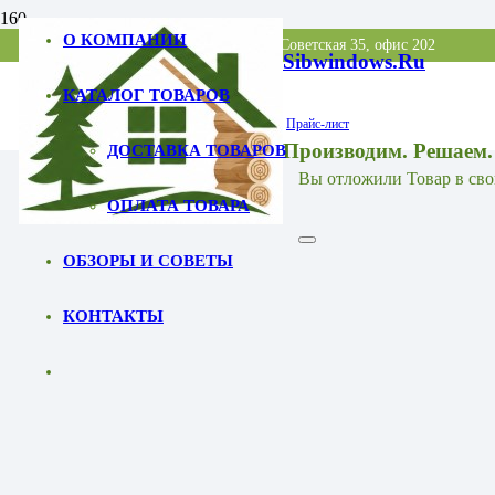
О КОМПАНИИ
Точка выдачи заказов: МО, Балашиха, Советская 35, офис 202
Sibwindows.ru
КАТАЛОГ ТОВАРОВ
Прайс-лист
Производим. Решаем.
ДОСТАВКА ТОВАРОВ
Вы отложили
Товар
в сво
ОПЛАТА ТОВАРА
ОБЗОРЫ И СОВЕТЫ
КОНТАКТЫ