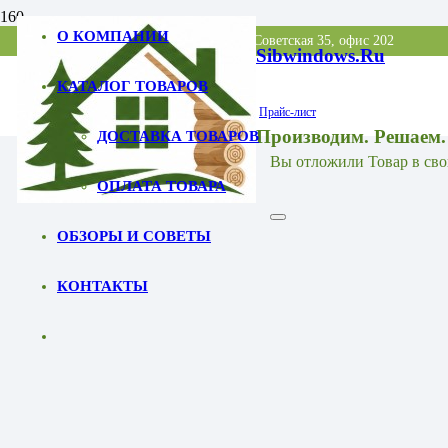
О КОМПАНИИ
Точка выдачи заказов: МО, Балашиха, Советская 35, офис 202
Sibwindows.ru
КАТАЛОГ ТОВАРОВ
Прайс-лист
Производим. Решаем.
ДОСТАВКА ТОВАРОВ
Вы отложили
Товар
в сво
ОПЛАТА ТОВАРА
ОБЗОРЫ И СОВЕТЫ
КОНТАКТЫ