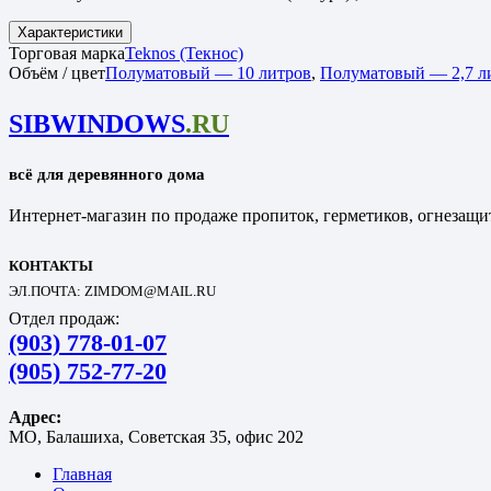
Характеристики
Торговая марка
Teknos (Текнос)
Объём / цвет
Полуматовый — 10 литров
,
Полуматовый — 2,7 л
SIBWINDOWS
.RU
всё для деревянного дома
Интернет-магазин по продаже пропиток, герметиков, огнезащит
КОНТАКТЫ
ЭЛ.ПОЧТА: ZIMDOM@MAIL.RU
Отдел продаж:
(903) 778-01-07
(905) 752-77-20
Адрес:
МО, Балашиха, Советская 35, офис 202
Главная